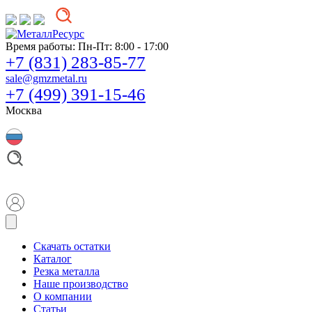
Время работы:
Пн-Пт: 8:00 - 17:00
+7 (831) 283-85-77
sale@gmzmetal.ru
+7 (499) 391-15-46
Москва
Скачать остатки
Каталог
Резка металла
Наше производство
О компании
Статьи