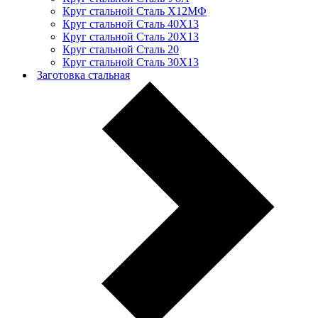
Круг стальной Сталь Х12МФ
Круг стальной Сталь 40Х13
Круг стальной Сталь 20Х13
Круг стальной Сталь 20
Круг стальной Сталь 30Х13
Заготовка стальная