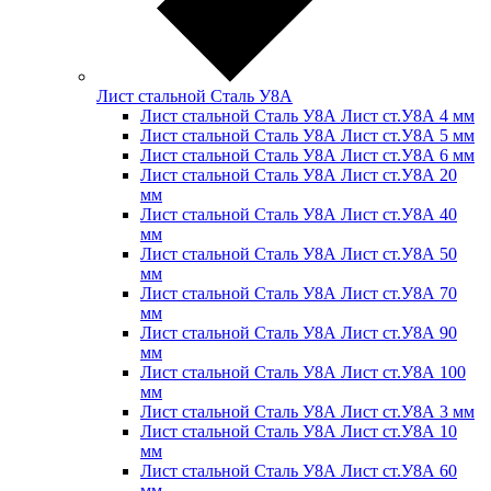
Лист стальной Сталь У8А
Лист стальной Сталь У8А Лист ст.У8А 4 мм
Лист стальной Сталь У8А Лист ст.У8А 5 мм
Лист стальной Сталь У8А Лист ст.У8А 6 мм
Лист стальной Сталь У8А Лист ст.У8А 20
мм
Лист стальной Сталь У8А Лист ст.У8А 40
мм
Лист стальной Сталь У8А Лист ст.У8А 50
мм
Лист стальной Сталь У8А Лист ст.У8А 70
мм
Лист стальной Сталь У8А Лист ст.У8А 90
мм
Лист стальной Сталь У8А Лист ст.У8А 100
мм
Лист стальной Сталь У8А Лист ст.У8А 3 мм
Лист стальной Сталь У8А Лист ст.У8А 10
мм
Лист стальной Сталь У8А Лист ст.У8А 60
мм