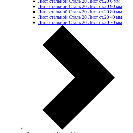
Лист стальной Сталь 20 Лист ст.20 6 мм
Лист стальной Сталь 20 Лист ст.20 90 мм
Лист стальной Сталь 20 Лист ст.20 80 мм
Лист стальной Сталь 20 Лист ст.20 40 мм
Лист стальной Сталь 20 Лист ст.20 70 мм