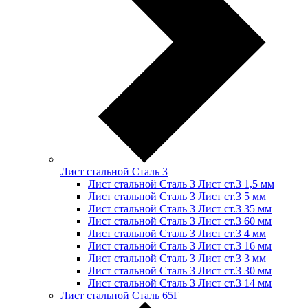
Лист стальной Сталь 3
Лист стальной Сталь 3 Лист ст.3 1,5 мм
Лист стальной Сталь 3 Лист ст.3 5 мм
Лист стальной Сталь 3 Лист ст.3 35 мм
Лист стальной Сталь 3 Лист ст.3 60 мм
Лист стальной Сталь 3 Лист ст.3 4 мм
Лист стальной Сталь 3 Лист ст.3 16 мм
Лист стальной Сталь 3 Лист ст.3 3 мм
Лист стальной Сталь 3 Лист ст.3 30 мм
Лист стальной Сталь 3 Лист ст.3 14 мм
Лист стальной Сталь 65Г