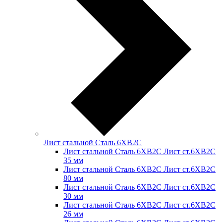
Лист стальной Сталь 6ХВ2С
Лист стальной Сталь 6ХВ2С Лист ст.6ХВ2С
35 мм
Лист стальной Сталь 6ХВ2С Лист ст.6ХВ2С
80 мм
Лист стальной Сталь 6ХВ2С Лист ст.6ХВ2С
30 мм
Лист стальной Сталь 6ХВ2С Лист ст.6ХВ2С
26 мм