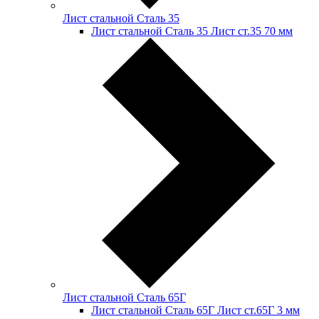
Лист стальной Сталь 35
Лист стальной Сталь 35 Лист ст.35 70 мм
Лист стальной Сталь 65Г
Лист стальной Сталь 65Г Лист ст.65Г 3 мм