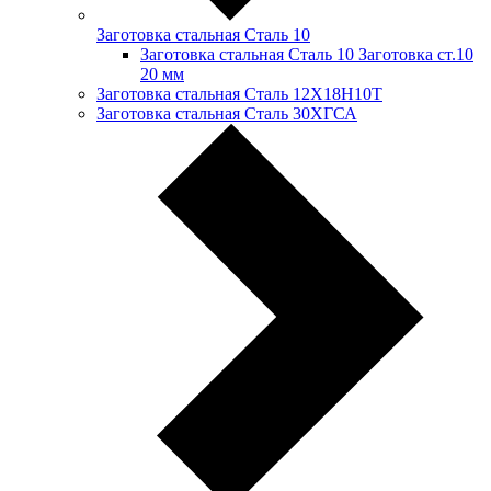
Заготовка стальная Сталь 10
Заготовка стальная Сталь 10 Заготовка ст.10
20 мм
Заготовка стальная Сталь 12Х18Н10Т
Заготовка стальная Сталь 30ХГСА