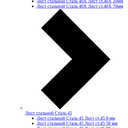
Лист стальной Сталь 40Х Лист ст.40Х 20мм
Лист стальной Сталь 40Х Лист ст.40Х 70мм
Лист стальной Сталь 45
Лист стальной Сталь 45 Лист ст.45 8 мм
Лист стальной Сталь 45 Лист ст.45 50 мм