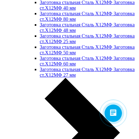
Заготовка стальная Сталь Х12МФ Заготовка
ст.Х12МФ 40 мм
Заготовка стальная Сталь Х12МФ Заготовка
ст.Х12МФ 80 мм
Заготовка стальная Сталь Х12МФ Заготовка
ст.Х12МФ 48 мм
Заготовка стальная Сталь Х12МФ Заготовка
ст.Х12МФ 25 мм
Заготовка стальная Сталь Х12МФ Заготовка
ст.Х12МФ 50 мм
Заготовка стальная Сталь Х12МФ Заготовка
ст.Х12МФ 60 мм
Заготовка стальная Сталь Х12МФ Заготовка
ст.Х12МФ 27 мм