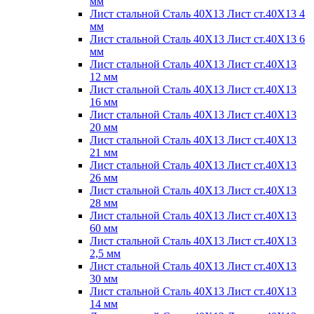
мм
Лист стальной Сталь 40Х13 Лист ст.40Х13 4
мм
Лист стальной Сталь 40Х13 Лист ст.40Х13 6
мм
Лист стальной Сталь 40Х13 Лист ст.40Х13
12 мм
Лист стальной Сталь 40Х13 Лист ст.40Х13
16 мм
Лист стальной Сталь 40Х13 Лист ст.40Х13
20 мм
Лист стальной Сталь 40Х13 Лист ст.40Х13
21 мм
Лист стальной Сталь 40Х13 Лист ст.40Х13
26 мм
Лист стальной Сталь 40Х13 Лист ст.40Х13
28 мм
Лист стальной Сталь 40Х13 Лист ст.40Х13
60 мм
Лист стальной Сталь 40Х13 Лист ст.40Х13
2,5 мм
Лист стальной Сталь 40Х13 Лист ст.40Х13
30 мм
Лист стальной Сталь 40Х13 Лист ст.40Х13
14 мм