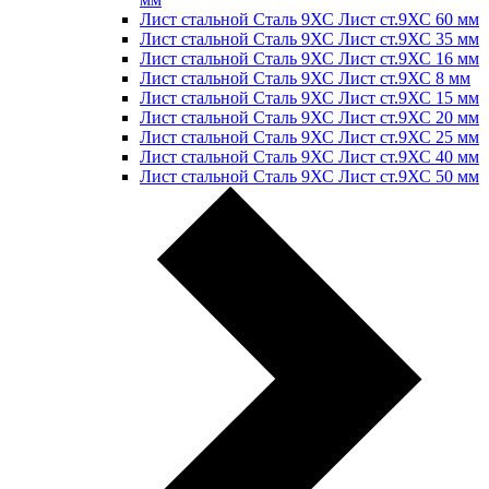
Лист стальной Сталь 9ХС Лист ст.9ХС 60 мм
Лист стальной Сталь 9ХС Лист ст.9ХС 35 мм
Лист стальной Сталь 9ХС Лист ст.9ХС 16 мм
Лист стальной Сталь 9ХС Лист ст.9ХС 8 мм
Лист стальной Сталь 9ХС Лист ст.9ХС 15 мм
Лист стальной Сталь 9ХС Лист ст.9ХС 20 мм
Лист стальной Сталь 9ХС Лист ст.9ХС 25 мм
Лист стальной Сталь 9ХС Лист ст.9ХС 40 мм
Лист стальной Сталь 9ХС Лист ст.9ХС 50 мм