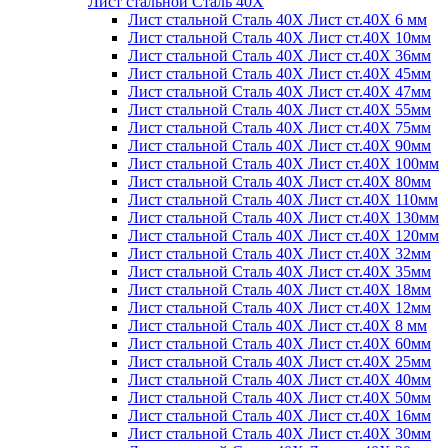
Лист стальной Сталь 40Х
Лист стальной Сталь 40Х Лист ст.40Х 6 мм
Лист стальной Сталь 40Х Лист ст.40Х 10мм
Лист стальной Сталь 40Х Лист ст.40Х 36мм
Лист стальной Сталь 40Х Лист ст.40Х 45мм
Лист стальной Сталь 40Х Лист ст.40Х 47мм
Лист стальной Сталь 40Х Лист ст.40Х 55мм
Лист стальной Сталь 40Х Лист ст.40Х 75мм
Лист стальной Сталь 40Х Лист ст.40Х 90мм
Лист стальной Сталь 40Х Лист ст.40Х 100мм
Лист стальной Сталь 40Х Лист ст.40Х 80мм
Лист стальной Сталь 40Х Лист ст.40Х 110мм
Лист стальной Сталь 40Х Лист ст.40Х 130мм
Лист стальной Сталь 40Х Лист ст.40Х 120мм
Лист стальной Сталь 40Х Лист ст.40Х 32мм
Лист стальной Сталь 40Х Лист ст.40Х 35мм
Лист стальной Сталь 40Х Лист ст.40Х 18мм
Лист стальной Сталь 40Х Лист ст.40Х 12мм
Лист стальной Сталь 40Х Лист ст.40Х 8 мм
Лист стальной Сталь 40Х Лист ст.40Х 60мм
Лист стальной Сталь 40Х Лист ст.40Х 25мм
Лист стальной Сталь 40Х Лист ст.40Х 40мм
Лист стальной Сталь 40Х Лист ст.40Х 50мм
Лист стальной Сталь 40Х Лист ст.40Х 16мм
Лист стальной Сталь 40Х Лист ст.40Х 30мм