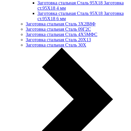
Заготовка стальная Сталь 95Х18 Заготовка
ст.95Х18 4 мм
Заготовка стальная Сталь 95Х18 Заготовка
ст.95Х18 6 мм
Заготовка стальная Сталь 3Х2В8Ф
Заготовка стальная Сталь 09Г2С
Заготовка стальная Сталь 4Х5МФС
Заготовка стальная Сталь 20Х13
Заготовка стальная Сталь 30Х