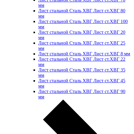
мм
Лист стальной Сталь ХВГ Лист ст.ХВГ 80
мм
Лист стальной Сталь ХВГ Лист ст.ХВГ 100
мм
Лист стальной Сталь ХВГ Лист ст.ХВГ 20
мм
Лист стальной Сталь ХВГ Лист ст.ХВГ 25
мм
Лист стальной Сталь ХВГ Лист ст.ХВГ 8 мм
Лист стальной Сталь ХВГ Лист ст.ХВГ 22
мм
Лист стальной Сталь ХВГ Лист ст.ХВГ 35
мм
Лист стальной Сталь ХВГ Лист ст.ХВГ 45
мм
Лист стальной Сталь ХВГ Лист ст.ХВГ 90
мм