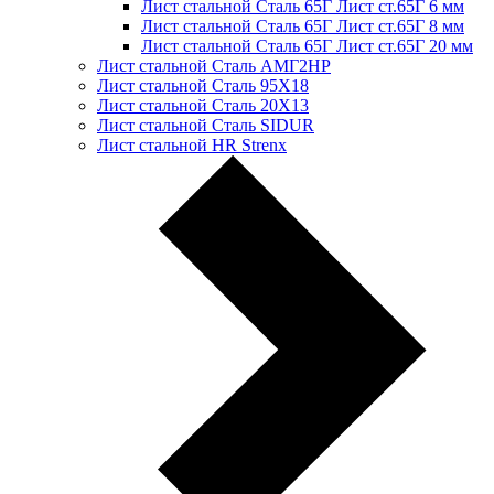
Лист стальной Сталь 65Г Лист ст.65Г 6 мм
Лист стальной Сталь 65Г Лист ст.65Г 8 мм
Лист стальной Сталь 65Г Лист ст.65Г 20 мм
Лист стальной Сталь АМГ2НР
Лист стальной Сталь 95Х18
Лист стальной Сталь 20Х13
Лист стальной Сталь SIDUR
Лист стальной HR Strenx