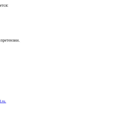
ется:
 претензии.
.ru.