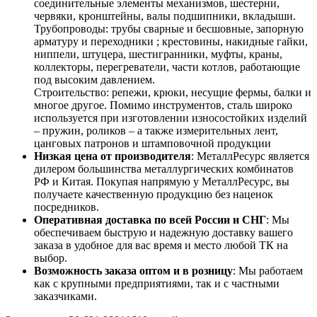
соединительные элементы механизмов, шестерни,
червяки, кронштейны, валы подшипники, вкладыши.
Трубопроводы: трубы сварные и бесшовные, запорную
арматуру и переходники ; крестовины, накидные гайки,
ниппели, штуцера, шестигранники, муфты, краны,
коллекторы, перегреватели, части котлов, работающие
под высоким давлением.
Строительство: репежи, крюки, несущие фермы, балки и
многое другое. Помимо инструментов, сталь широко
используется при изготовлении износостойких изделий
– пружин, роликов – а также измерительных лент,
цанговых патронов и штамповочной продукции
Низкая цена от производителя
: МеталлРесурс является
дилером большинства металлургических комбинатов
РФ и Китая. Покупая напрямую у МеталлРесурс, вы
получаете качественную продукцию без наценок
посредников.
Оперативная доставка по всей России и СНГ
: Мы
обеспечиваем быструю и надежную доставку вашего
заказа в удобное для вас время и место любой ТК на
выбор.
Возможность заказа оптом и в розницу
: Мы работаем
как с крупными предприятиями, так и с частными
заказчиками.