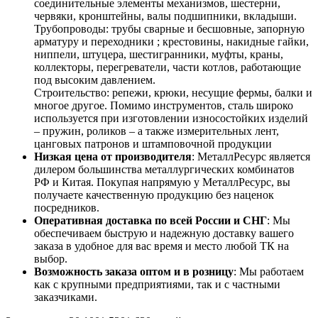
соединительные элементы механизмов, шестерни,
червяки, кронштейны, валы подшипники, вкладыши.
Трубопроводы: трубы сварные и бесшовные, запорную
арматуру и переходники ; крестовины, накидные гайки,
ниппели, штуцера, шестигранники, муфты, краны,
коллекторы, перегреватели, части котлов, работающие
под высоким давлением.
Строительство: репежи, крюки, несущие фермы, балки и
многое другое. Помимо инструментов, сталь широко
используется при изготовлении износостойких изделий
– пружин, роликов – а также измерительных лент,
цанговых патронов и штамповочной продукции
Низкая цена от производителя
: МеталлРесурс является
дилером большинства металлургических комбинатов
РФ и Китая. Покупая напрямую у МеталлРесурс, вы
получаете качественную продукцию без наценок
посредников.
Оперативная доставка по всей России и СНГ
: Мы
обеспечиваем быструю и надежную доставку вашего
заказа в удобное для вас время и место любой ТК на
выбор.
Возможность заказа оптом и в розницу
: Мы работаем
как с крупными предприятиями, так и с частными
заказчиками.