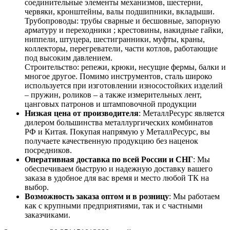
соединительные элементы механизмов, шестерни,
червяки, кронштейны, валы подшипники, вкладыши.
Трубопроводы: трубы сварные и бесшовные, запорную
арматуру и переходники ; крестовины, накидные гайки,
ниппели, штуцера, шестигранники, муфты, краны,
коллекторы, перегреватели, части котлов, работающие
под высоким давлением.
Строительство: репежи, крюки, несущие фермы, балки и
многое другое. Помимо инструментов, сталь широко
используется при изготовлении износостойких изделий
– пружин, роликов – а также измерительных лент,
цанговых патронов и штамповочной продукции
Низкая цена от производителя
: МеталлРесурс является
дилером большинства металлургических комбинатов
РФ и Китая. Покупая напрямую у МеталлРесурс, вы
получаете качественную продукцию без наценок
посредников.
Оперативная доставка по всей России и СНГ
: Мы
обеспечиваем быструю и надежную доставку вашего
заказа в удобное для вас время и место любой ТК на
выбор.
Возможность заказа оптом и в розницу
: Мы работаем
как с крупными предприятиями, так и с частными
заказчиками.